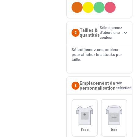
Sélectionnez
Tailles &
2
d'abord une
quantités
couleur
Sélectionnez une couleur
pour afficher les stocks par
taille.
Emplacement de
Non
3
personnalisation
sélectionné
Face
Dos