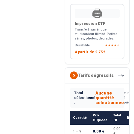
🖨️
Impression DTF
Transfert numérique
multicouleur illimité. Petites
séries, photos, dégradés.
Durabilité
★★★★☆
À partir de
2.75 €
Tarifs dégressifs
5
—
Aucune
Total
min.
quantité
sélectionné
1
sélectionnée
:
pièce
Prix
Total
Quantité
Rem
HT/pièce
HT
0.00
0.00 €
1 – 9
—
€