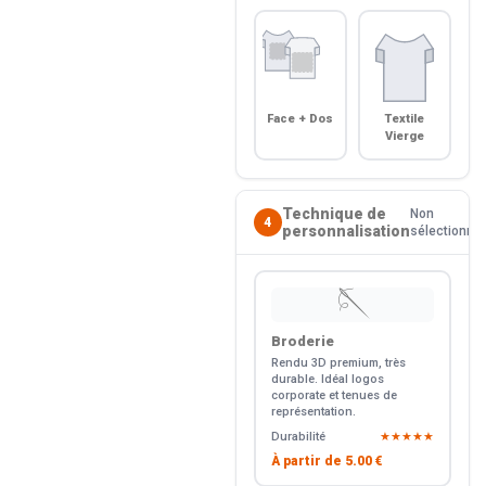
Face + Dos
Textile
Vierge
Technique de
Non
4
personnalisation
sélectionné
🪡
Broderie
Rendu 3D premium, très
durable. Idéal logos
corporate et tenues de
représentation.
Durabilité
★★★★★
À partir de
5.00 €