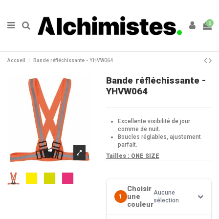
0
Accueil
Bande réfléchissante - YHVW064
Bande réfléchissante -
YHVW064
Excellente visibilité de jour
comme de nuit.
Boucles réglables, ajustement
parfait.
Tailles :
ONE SIZE
Choisir
Aucune
une
1
sélection
couleur