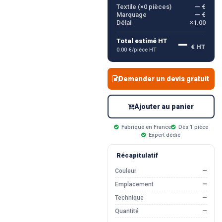
Textile (×
0
pièces)
— €
Marquage
— €
Délai
×1.00
—
Total estimé HT
€ HT
0.00 €/pièce HT
Demander un devis gratuit
Ajouter au panier
Fabriqué en France
Dès 1 pièce
Expert dédié
Récapitulatif
Couleur
—
Emplacement
—
Technique
—
Quantité
—