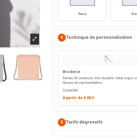
Face
Do
Technique de personnalisation
4
🪡
Broderie
Rendu 3D premium, très durable. Idéal logos co
tenues de représentation.
Durabilité
À partir de
5.00 €
Tarifs dégressifs
5