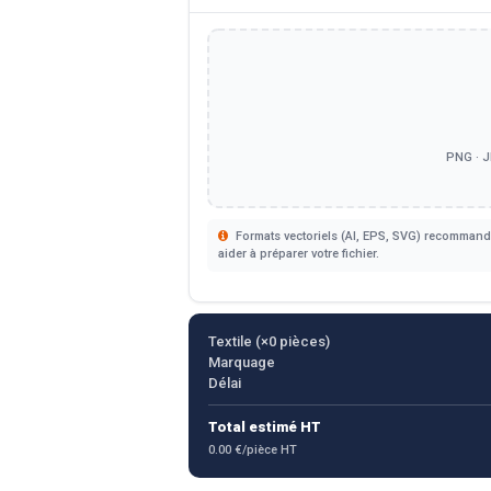
PNG · J
Formats vectoriels (AI, EPS, SVG) recommandé
aider à préparer votre fichier.
Textile (×
0
pièces)
Marquage
Délai
Total estimé HT
0.00 €/pièce HT