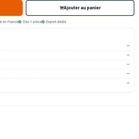
Ajouter au panier
é en France
Dès 1 pièce
Expert dédié
—
—
—
—
—