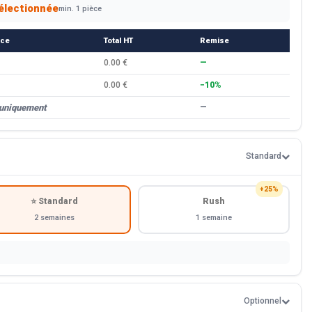
électionnée
min. 1 pièce
èce
Total HT
Remise
0.00 €
—
0.00 €
−10%
 uniquement
—
Standard
+25%
⭐ Standard
Rush
2 semaines
1 semaine
Optionnel