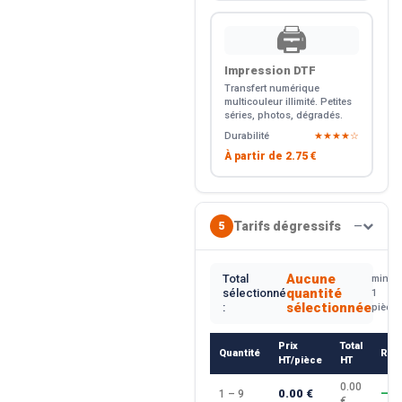
🖨️
Impression DTF
Transfert numérique
multicouleur illimité. Petites
séries, photos, dégradés.
Durabilité
★★★★☆
À partir de
2.75 €
Tarifs dégressifs
5
—
Aucune
Total
min.
quantité
sélectionné
1
sélectionnée
:
pièce
Prix
Total
Quantité
Rem
HT/pièce
HT
0.00
0.00 €
1 – 9
—
€