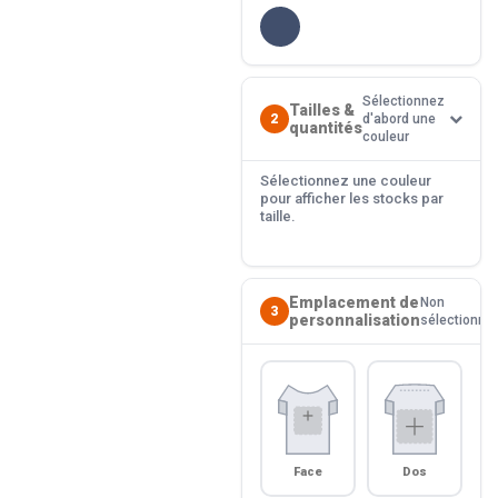
Sélectionnez
Tailles &
2
d'abord une
quantités
couleur
Sélectionnez une couleur
pour afficher les stocks par
taille.
Emplacement de
Non
3
personnalisation
sélectionné
Face
Dos