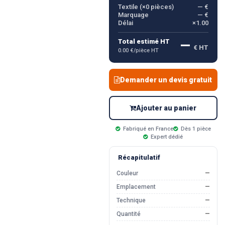
Textile (×
0
pièces)
— €
Marquage
— €
Délai
×1.00
—
Total estimé HT
€ HT
0.00 €/pièce HT
Demander un devis gratuit
Ajouter au panier
Fabriqué en France
Dès 1 pièce
Expert dédié
Récapitulatif
Couleur
—
Emplacement
—
Technique
—
Quantité
—