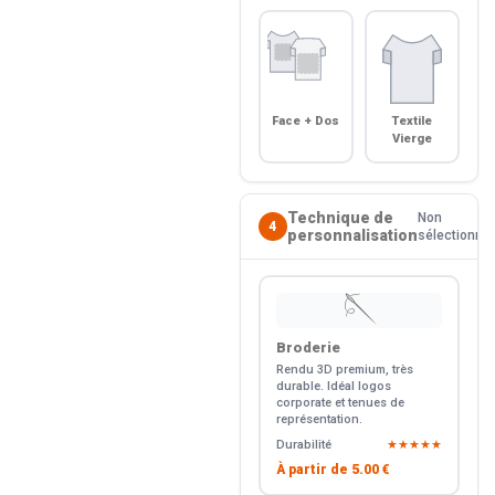
Face + Dos
Textile
Vierge
Technique de
Non
4
personnalisation
sélectionné
🪡
Broderie
Rendu 3D premium, très
durable. Idéal logos
corporate et tenues de
représentation.
Durabilité
★★★★★
À partir de
5.00 €