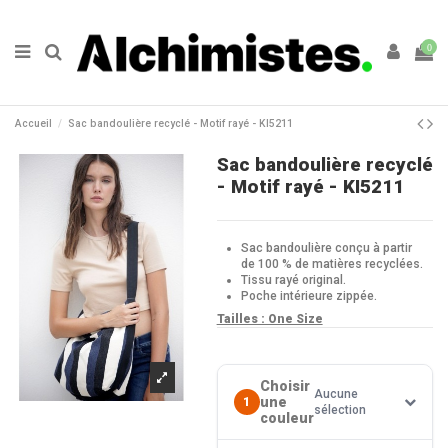
0
Accueil
Sac bandoulière recyclé - Motif rayé - KI5211
Sac bandoulière recyclé
- Motif rayé - KI5211
Sac bandoulière conçu à partir
de 100 % de matières recyclées.
Tissu rayé original.
Poche intérieure zippée.
Tailles : One Size
Choisir
Aucune
une
1
sélection
couleur