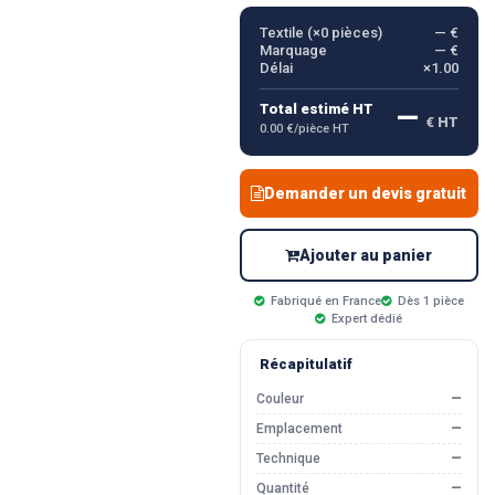
Textile (×
0
pièces)
— €
Marquage
— €
Délai
×1.00
—
Total estimé HT
€ HT
0.00 €/pièce HT
Demander un devis gratuit
Ajouter au panier
Fabriqué en France
Dès 1 pièce
Expert dédié
Récapitulatif
Couleur
—
Emplacement
—
Technique
—
Quantité
—