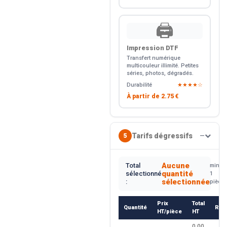
🖨️
Impression DTF
Transfert numérique
multicouleur illimité. Petites
séries, photos, dégradés.
Durabilité
★★★★☆
À partir de
2.75 €
Tarifs dégressifs
5
—
Aucune
Total
min.
quantité
sélectionné
1
sélectionnée
:
pièce
Prix
Total
Quantité
Rem
HT/pièce
HT
0.00