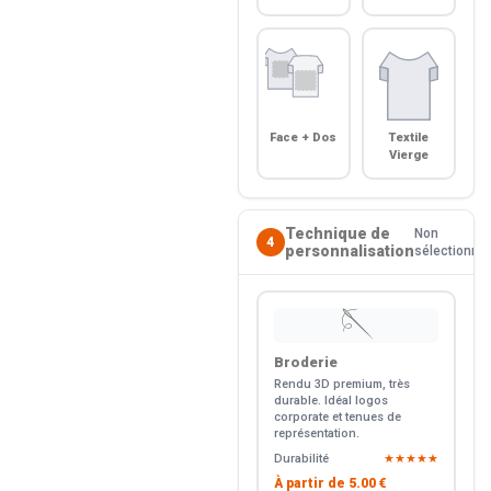
Face + Dos
Textile
Vierge
Technique de
Non
4
personnalisation
sélectionné
🪡
Broderie
Rendu 3D premium, très
durable. Idéal logos
corporate et tenues de
représentation.
Durabilité
★★★★★
À partir de
5.00 €