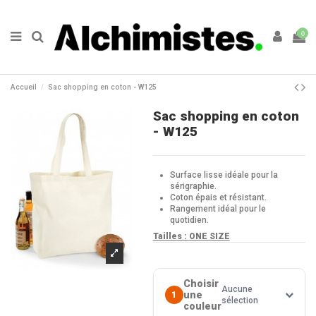
0
Accueil
Sac shopping en coton - W125
Sac shopping en coton
- W125
Surface lisse idéale pour la
sérigraphie.
Coton épais et résistant.
Rangement idéal pour le
quotidien.
Tailles :
ONE SIZE
Choisir
Aucune
une
1
sélection
couleur