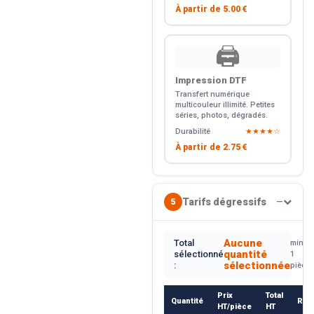
À partir de
5.00 €
🖨️
Impression DTF
Transfert numérique
multicouleur illimité. Petites
séries, photos, dégradés.
Durabilité
★★★★☆
À partir de
2.75 €
Tarifs dégressifs
5
—
Aucune
Total
min.
quantité
sélectionné
1
sélectionnée
:
pièce
Prix
Total
Quantité
Rem
HT/pièce
HT