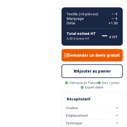
Textile (×
0
pièces)
— €
Marquage
— €
Délai
×1.00
—
Total estimé HT
€ HT
0.00 €/pièce HT
Demander un devis gratuit
Ajouter au panier
Fabriqué en France
Dès 1 pièce
Expert dédié
Récapitulatif
Couleur
—
Emplacement
—
Technique
—