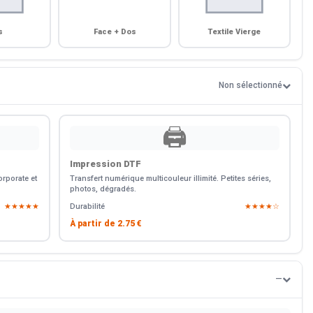
s
Face + Dos
Textile Vierge
Non sélectionné
🖨️
Impression DTF
rporate et
Transfert numérique multicouleur illimité. Petites séries,
photos, dégradés.
★★★★★
Durabilité
★★★★☆
À partir de
2.75 €
—