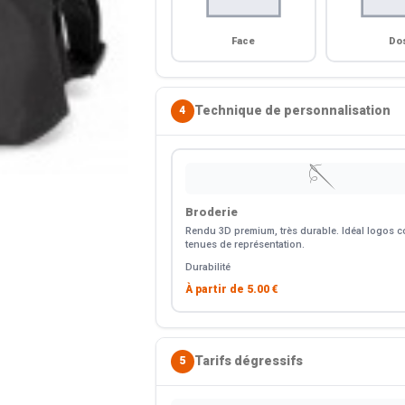
Face
Do
Technique de personnalisation
4
🪡
Broderie
Rendu 3D premium, très durable. Idéal logos co
tenues de représentation.
Durabilité
À partir de
5.00 €
Tarifs dégressifs
5