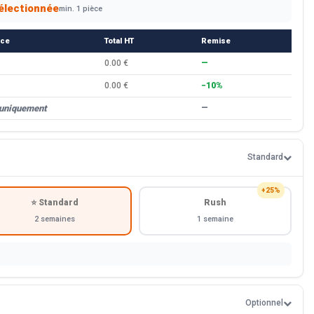
électionnée
min. 1 pièce
èce
Total HT
Remise
0.00 €
—
0.00 €
−10%
 uniquement
—
Standard
+25%
⭐ Standard
Rush
2 semaines
1 semaine
Optionnel