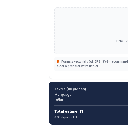
PNG · J
Formats vectoriels (AI, EPS, SVG) recommandé
aider à préparer votre fichier.
Textile (×
0
pièces)
Marquage
Délai
Total estimé HT
0.00 €/pièce HT