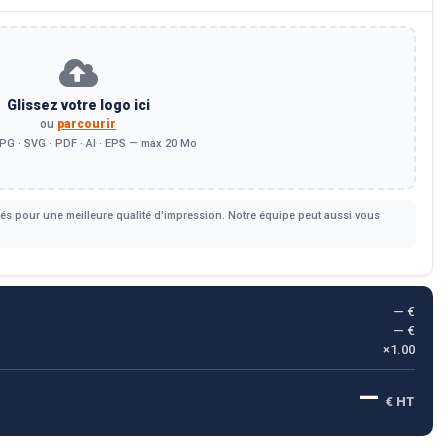
Glissez votre logo ici
ou
parcourir
PG · SVG · PDF · AI · EPS — max 20 Mo
s pour une meilleure qualité d'impression. Notre équipe peut aussi vous
— €
— €
×1.00
—
€ HT