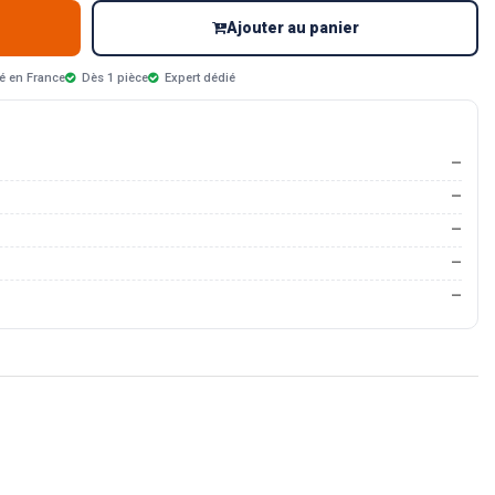
Ajouter au panier
é en France
Dès 1 pièce
Expert dédié
—
—
—
—
—