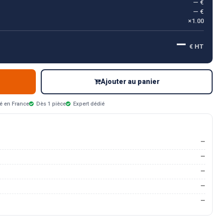
— €
— €
×1.00
—
€ HT
Ajouter au panier
é en France
Dès 1 pièce
Expert dédié
—
—
—
—
—