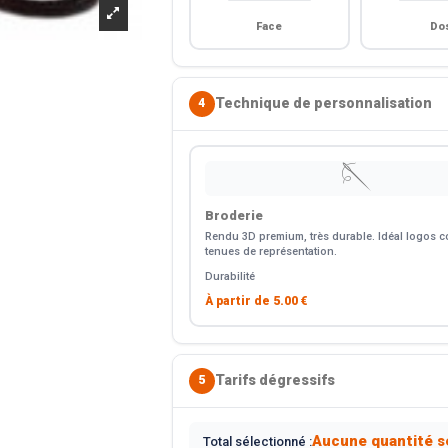
Face
Do
Technique de personnalisation
4
🪡
Broderie
Rendu 3D premium, très durable. Idéal logos co
tenues de représentation.
Durabilité
À partir de
5.00 €
Tarifs dégressifs
5
Aucune quantité s
Total sélectionné :