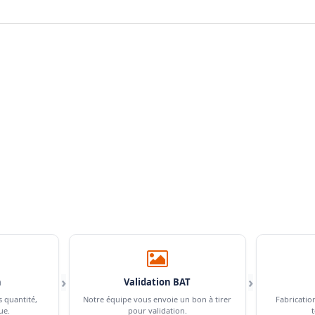
›
›
n
Validation BAT
s quantité,
Notre équipe vous envoie un bon à tirer
Fabricatio
ue.
pour validation.
t