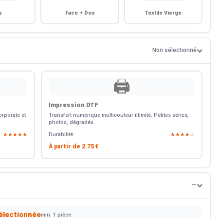
s
Face + Dos
Textile Vierge
Non sélectionné
🖨️
Impression DTF
rporate et
Transfert numérique multicouleur illimité. Petites séries,
photos, dégradés.
★★★★★
Durabilité
★★★★☆
À partir de
2.75 €
—
électionnée
min. 1 pièce