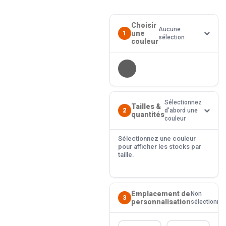
Choisir
Aucune
une
1
sélection
couleur
Sélectionnez
Tailles &
2
d'abord une
quantités
couleur
Sélectionnez une couleur
pour afficher les stocks par
taille.
Emplacement de
Non
3
personnalisation
sélectionné