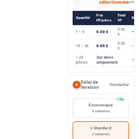
sélectionnée
:
pièce
Prix
Total
Quantité
Rem
HT/pièce
HT
0.00
0.00 €
1 – 9
—
€
0.00
0.00 €
10 – 24
−10
€
Sur devis
> 25
—
uniquement
pièces
Délai de
6
Standard
livraison
−10%
Économique
4 semaines
⭐ Standard
2 semaines