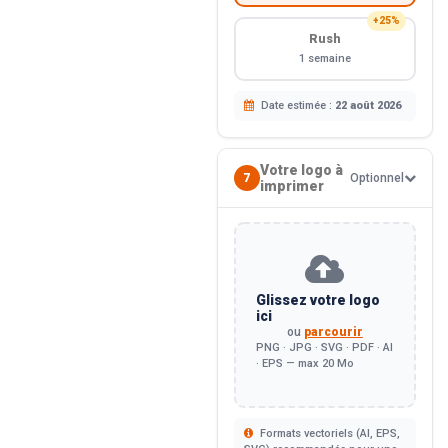
+25%
Rush
1 semaine
Date estimée :
22 août 2026
Votre logo à
7
Optionnel
imprimer
Glissez votre logo
ici
ou
parcourir
PNG · JPG · SVG · PDF · AI
· EPS — max 20 Mo
Formats vectoriels (AI, EPS,