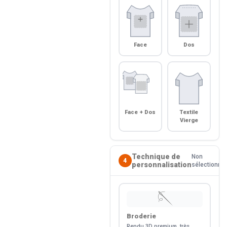
Face
Dos
Face + Dos
Textile
Vierge
Technique de
Non
4
personnalisation
sélectionné
🪡
Broderie
Rendu 3D premium, très