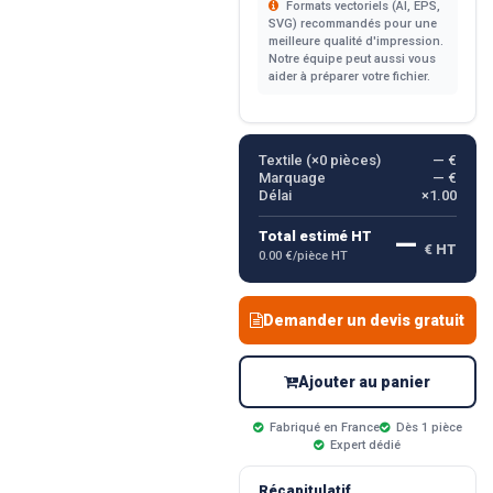
Formats vectoriels (AI, EPS,
SVG) recommandés pour une
meilleure qualité d'impression.
Notre équipe peut aussi vous
aider à préparer votre fichier.
Textile (×
0
pièces)
— €
Marquage
— €
Délai
×1.00
—
Total estimé HT
€ HT
0.00 €/pièce HT
Demander un devis gratuit
Ajouter au panier
Fabriqué en France
Dès 1 pièce
Expert dédié
Récapitulatif