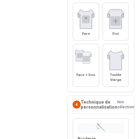
Face
Dos
Face + Dos
Textile
Vierge
Technique de
Non
4
personnalisation
sélectionné
🪡
Broderie