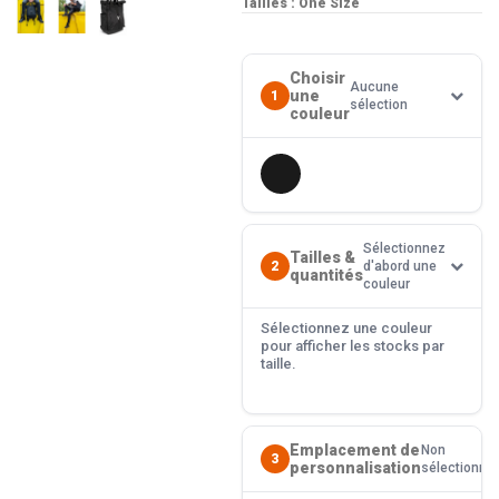
Tailles : One Size
Choisir
Aucune
une
1
sélection
couleur
Sélectionnez
Tailles &
2
d'abord une
quantités
couleur
Sélectionnez une couleur
pour afficher les stocks par
taille.
Emplacement de
Non
3
personnalisation
sélectionné