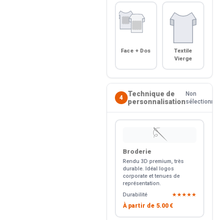
Face + Dos
Textile
Vierge
Technique de
Non
4
personnalisation
sélectionné
🪡
Broderie
Rendu 3D premium, très
durable. Idéal logos
corporate et tenues de
représentation.
Durabilité
★★★★★
À partir de
5.00 €