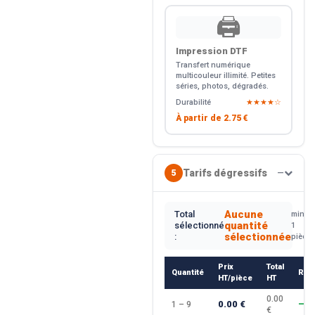
🖨️
Impression DTF
Transfert numérique
multicouleur illimité. Petites
séries, photos, dégradés.
Durabilité
★★★★☆
À partir de
2.75 €
Tarifs dégressifs
5
—
Aucune
Total
min.
quantité
sélectionné
1
sélectionnée
:
pièce
Prix
Total
Quantité
Rem
HT/pièce
HT
0.00
0.00 €
1 – 9
—
€