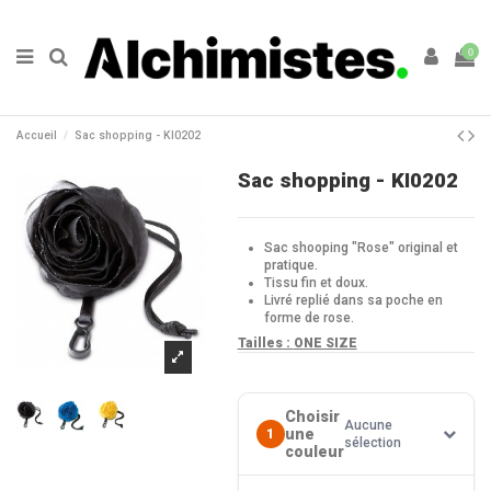
0
Accueil
Sac shopping - KI0202
Sac shopping - KI0202
Sac shooping "Rose" original et
pratique.
Tissu fin et doux.
Livré replié dans sa poche en
forme de rose.
Tailles :
ONE SIZE
Choisir
Aucune
une
1
sélection
couleur