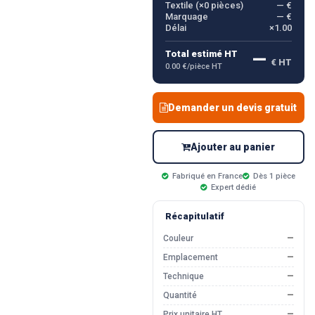
Textile (×
0
pièces)
— €
Marquage
— €
Délai
×1.00
—
Total estimé HT
€ HT
0.00 €/pièce HT
Demander un devis gratuit
Ajouter au panier
Fabriqué en France
Dès 1 pièce
Expert dédié
Récapitulatif
Couleur
—
Emplacement
—
Technique
—
Quantité
—
Prix unitaire HT
—