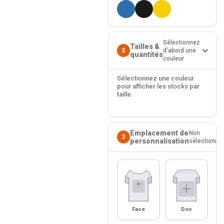
Sélectionnez
Tailles &
2
d'abord une
quantités
couleur
Sélectionnez une couleur
pour afficher les stocks par
taille.
Emplacement de
Non
3
personnalisation
sélectionné
Face
Dos