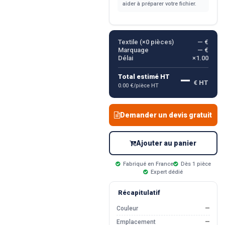
aider à préparer votre fichier.
Textile (×
0
pièces)
— €
Marquage
— €
Délai
×1.00
—
Total estimé HT
€ HT
0.00 €/pièce HT
Demander un devis gratuit
Ajouter au panier
Fabriqué en France
Dès 1 pièce
Expert dédié
Récapitulatif
Couleur
—
Emplacement
—