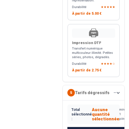
représentation.
Durabilité
★★★★★
À partir de
5.00 €
🖨️
Impression DTF
Transfert numérique
multicouleur illimité. Petites
séries, photos, dégradés.
Durabilité
★★★★☆
À partir de
2.75 €
Tarifs dégressifs
5
—
Aucune
Total
min.
quantité
sélectionné
1
sélectionnée
:
pièce