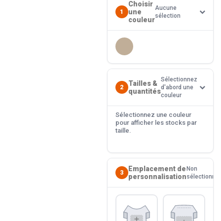
Choisir
Aucune
une
1
sélection
couleur
Sélectionnez
Tailles &
2
d'abord une
quantités
couleur
Sélectionnez une couleur
pour afficher les stocks par
taille.
Emplacement de
Non
3
personnalisation
sélectionné