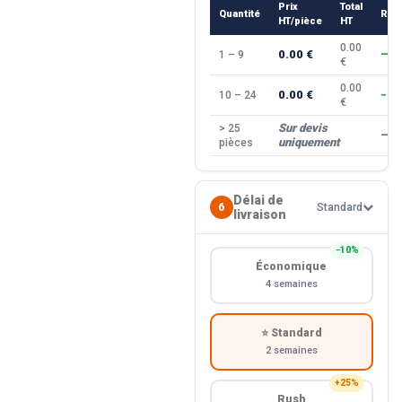
Prix
Total
Quantité
Rem
HT/pièce
HT
0.00
0.00 €
1 – 9
—
€
0.00
0.00 €
10 – 24
−10
€
Sur devis
> 25
—
uniquement
pièces
Délai de
6
Standard
livraison
−10%
Économique
4 semaines
⭐ Standard
2 semaines
+25%
Rush