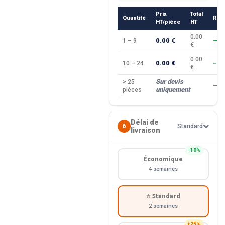
Prix
Total
Quantité
Rem
HT/pièce
HT
0.00
0.00 €
1 – 9
—
€
0.00
0.00 €
10 – 24
−10
€
Sur devis
> 25
—
uniquement
pièces
Délai de
6
Standard
livraison
−10%
Économique
4 semaines
⭐ Standard
2 semaines
+25%