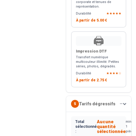
corporate et tenues de
représentation.
Durabilité
★★★★★
À partir de
5.00 €
🖨️
Impression DTF
Transfert numérique
multicouleur illimité. Petites
séries, photos, dégradés.
Durabilité
★★★★☆
À partir de
2.75 €
Tarifs dégressifs
5
—
Aucune
Total
min.
quantité
sélectionné
1
sélectionnée
:
pièce