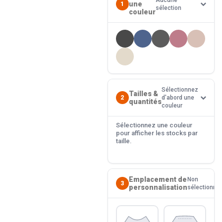
Aucune
une
1
sélection
couleur
Sélectionnez
Tailles &
2
d'abord une
quantités
couleur
Sélectionnez une couleur
pour afficher les stocks par
taille.
Emplacement de
Non
3
personnalisation
sélectionné