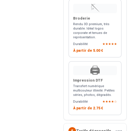
🪡
Broderie
Rendu 3D premium, très
durable. Idéal logos
corporate et tenues de
représentation.
Durabilité
★★★★★
À partir de
5.00 €
🖨️
Impression DTF
Transfert numérique
multicouleur illimité. Petites
séries, photos, dégradés.
Durabilité
★★★★☆
À partir de
2.75 €
Tarifs dégressifs
5
—