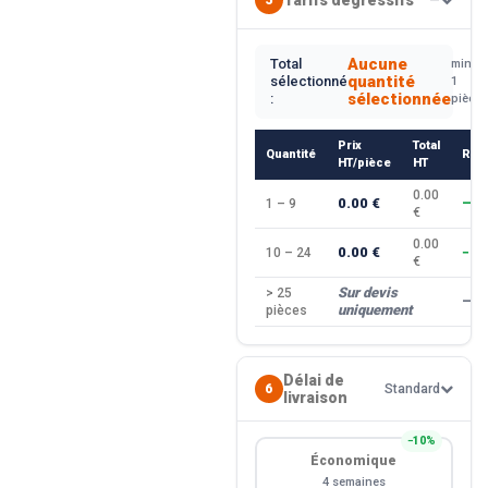
Aucune
Total
min.
quantité
sélectionné
1
sélectionnée
:
pièce
Prix
Total
Quantité
Rem
HT/pièce
HT
0.00
0.00 €
1 – 9
—
€
0.00
0.00 €
10 – 24
−10
€
Sur devis
> 25
—
uniquement
pièces
Délai de
6
Standard
livraison
−10%
Économique
4 semaines