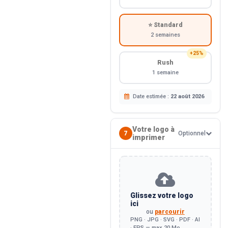
⭐ Standard
2 semaines
+25%
Rush
1 semaine
Date estimée :
22 août 2026
Votre logo à
7
Optionnel
imprimer
Glissez votre logo
ici
ou
parcourir
PNG · JPG · SVG · PDF · AI
· EPS — max 20 Mo