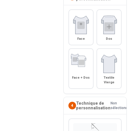
Face
Dos
Face + Dos
Textile
Vierge
Technique de
Non
4
personnalisation
sélectionné
🪡