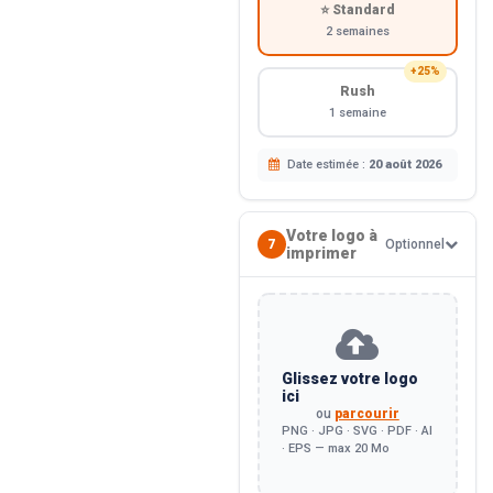
⭐ Standard
2 semaines
+25%
Rush
1 semaine
Date estimée :
20 août 2026
Votre logo à
7
Optionnel
imprimer
Glissez votre logo
ici
ou
parcourir
PNG · JPG · SVG · PDF · AI
· EPS — max 20 Mo