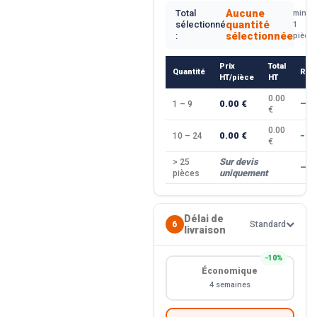
Aucune
Total
min.
quantité
sélectionné
1
sélectionnée
:
pièce
Prix
Total
Quantité
Rem
HT/pièce
HT
0.00
0.00 €
1 – 9
—
€
0.00
0.00 €
10 – 24
−10
€
Sur devis
> 25
—
uniquement
pièces
Délai de
6
Standard
livraison
−10%
Économique
4 semaines