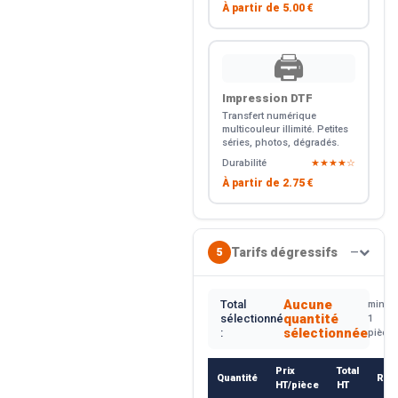
À partir de
5.00 €
🖨️
Impression DTF
Transfert numérique
multicouleur illimité. Petites
séries, photos, dégradés.
Durabilité
★★★★☆
À partir de
2.75 €
Tarifs dégressifs
5
—
Aucune
Total
min.
quantité
sélectionné
1
sélectionnée
:
pièce
Prix
Total
Quantité
Rem
HT/pièce
HT