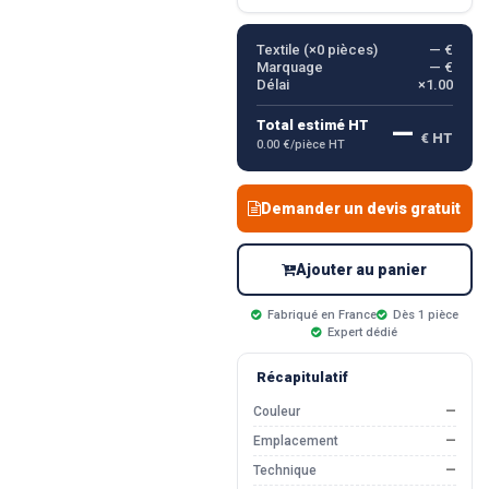
Textile (×
0
pièces)
— €
Marquage
— €
Délai
×1.00
—
Total estimé HT
€ HT
0.00 €/pièce HT
Demander un devis gratuit
Ajouter au panier
Fabriqué en France
Dès 1 pièce
Expert dédié
Récapitulatif
Couleur
—
Emplacement
—
Technique
—