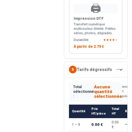
🖨️
Impression DTF
Transfert numérique
multicouleur illimité. Petites
séries, photos, dégradés.
Durabilité
★★★★☆
À partir de
2.75 €
Tarifs dégressifs
5
—
Aucune
Total
min.
quantité
sélectionné
1
sélectionnée
:
pièce
Prix
Total
Quantité
Rem
HT/pièce
HT
0.00
0.00 €
1 – 9
—
€