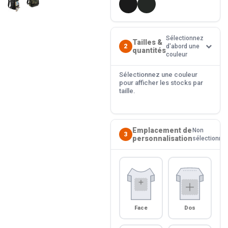
Sélectionnez
Tailles &
2
d'abord une
quantités
couleur
Sélectionnez une couleur
pour afficher les stocks par
taille.
Emplacement de
Non
3
personnalisation
sélectionné
Face
Dos