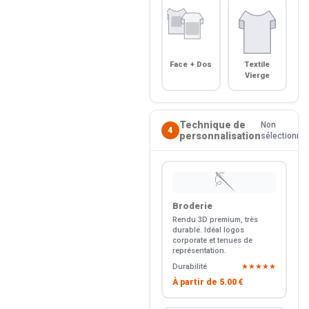
Face + Dos
Textile
Vierge
Technique de
Non
4
personnalisation
sélectionné
🪡
Broderie
Rendu 3D premium, très
durable. Idéal logos
corporate et tenues de
représentation.
Durabilité
★★★★★
À partir de
5.00 €