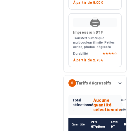
À partir de
5.00 €
🖨️
Impression DTF
Transfert numérique
multicouleur illimité. Petites
séries, photos, dégradés.
Durabilité
★★★★☆
À partir de
2.75 €
Tarifs dégressifs
5
—
Aucune
Total
min.
quantité
sélectionné
1
sélectionnée
:
pièce
Prix
Total
Quantité
Rem
HT/pièce
HT