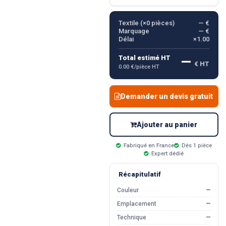
Textile (×
0
pièces)
— €
Marquage
— €
Délai
×1.00
—
Total estimé HT
€ HT
0.00 €/pièce HT
Demander un devis gratuit
Ajouter au panier
Fabriqué en France
Dès 1 pièce
Expert dédié
Récapitulatif
Couleur
—
Emplacement
—
Technique
—