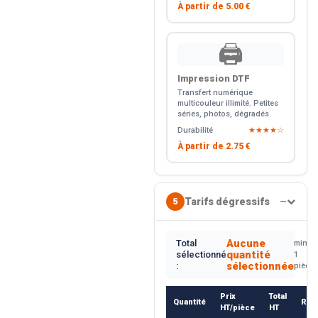
À partir de
5.00 €
🖨️
Impression DTF
Transfert numérique
multicouleur illimité. Petites
séries, photos, dégradés.
Durabilité
★★★★☆
À partir de
2.75 €
Tarifs dégressifs
5
—
Aucune
Total
min.
quantité
sélectionné
1
sélectionnée
:
pièce
Prix
Total
Quantité
Rem
HT/pièce
HT