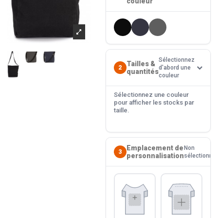
couleur
Sélectionnez
Tailles &
2
d'abord une
quantités
couleur
Sélectionnez une couleur
pour afficher les stocks par
taille.
Emplacement de
Non
3
personnalisation
sélectionné