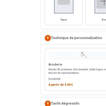
Face
Do
Technique de personnalisation
4
🪡
Broderie
Rendu 3D premium, très durable. Idéal logos co
tenues de représentation.
Durabilité
À partir de
5.00 €
Tarifs dégressifs
5