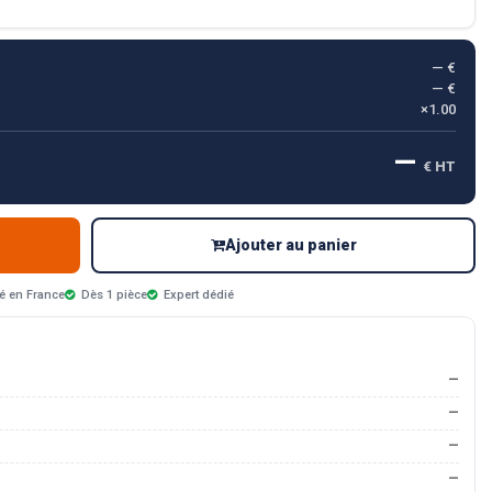
— €
— €
×1.00
—
€ HT
Ajouter au panier
é en France
Dès 1 pièce
Expert dédié
—
—
—
—