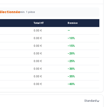
électionnée
min. 1 pièce
Total HT
Remise
0.00 €
—
0.00 €
−10%
0.00 €
−15%
0.00 €
−20%
0.00 €
−25%
0.00 €
−30%
0.00 €
−35%
0.00 €
−40%
Standard