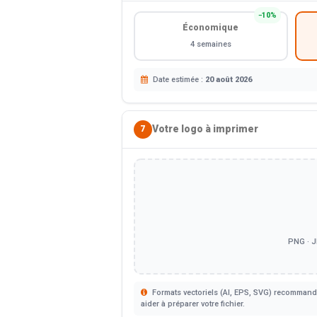
−10%
Économique
4 semaines
Date estimée :
20 août 2026
Votre logo à imprimer
7
PNG · J
Formats vectoriels (AI, EPS, SVG) recommandé
aider à préparer votre fichier.