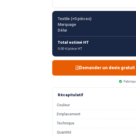
Textile (×
0
pièces)
Marquage
Délai
Total estimé HT
0.00 €/pièce HT
Demander un devis gratuit
Fabriqu
Récapitulatif
Couleur
Emplacement
Technique
Quantité