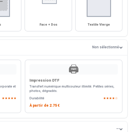
s
Face + Dos
Textile Vierge
Non sélectionné
🖨️
Impression DTF
rporate et
Transfert numérique multicouleur illimité. Petites séries,
photos, dégradés.
★★★★★
Durabilité
★★★★☆
À partir de
2.75 €
—