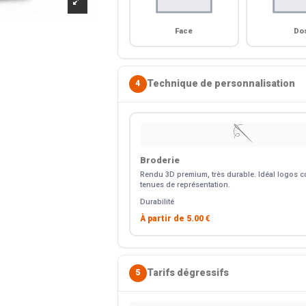
Face
Do
Technique de personnalisation
4
🪡
Broderie
Rendu 3D premium, très durable. Idéal logos co
tenues de représentation.
Durabilité
À partir de
5.00 €
Tarifs dégressifs
5