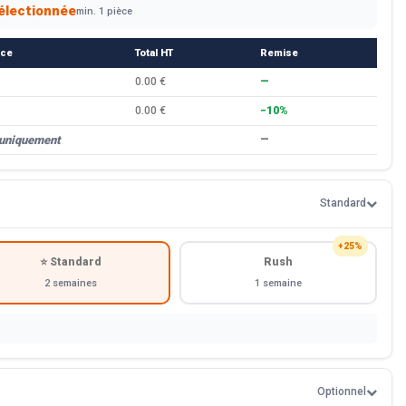
électionnée
min. 1 pièce
èce
Total HT
Remise
0.00 €
—
0.00 €
−10%
 uniquement
—
Standard
+25%
⭐ Standard
Rush
2 semaines
1 semaine
Optionnel