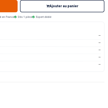
Ajouter au panier
é en France
Dès 1 pièce
Expert dédié
—
—
—
—
—