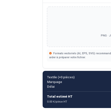
PNG · J
Formats vectoriels (AI, EPS, SVG) recommandé
aider à préparer votre fichier.
Textile (×
0
pièces)
Marquage
Délai
Total estimé HT
0.00 €/pièce HT