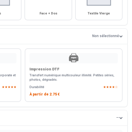
s
Face + Dos
Textile Vierge
Non sélectionné
🖨️
Impression DTF
rporate et
Transfert numérique multicouleur illimité. Petites séries,
photos, dégradés.
★★★★★
Durabilité
★★★★☆
À partir de
2.75 €
—