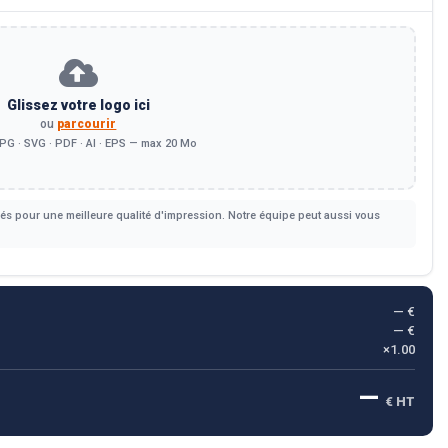
Glissez votre logo ici
ou
parcourir
PG · SVG · PDF · AI · EPS — max 20 Mo
s pour une meilleure qualité d'impression. Notre équipe peut aussi vous
— €
— €
×1.00
—
€ HT