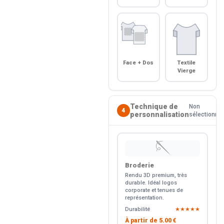
Face + Dos
Textile
Vierge
Technique de
Non
4
personnalisation
sélectionné
🪡
Broderie
Rendu 3D premium, très
durable. Idéal logos
corporate et tenues de
représentation.
Durabilité
★★★★★
À partir de
5.00 €