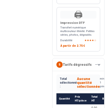
🖨️
Impression DTF
Transfert numérique
multicouleur illimité. Petites
séries, photos, dégradés.
Durabilité
★★★★☆
À partir de
2.75 €
Tarifs dégressifs
5
—
Aucune
Total
min.
quantité
sélectionné
1
sélectionnée
:
pièce
Prix
Total
Quantité
Rem
HT/pièce
HT
0.00