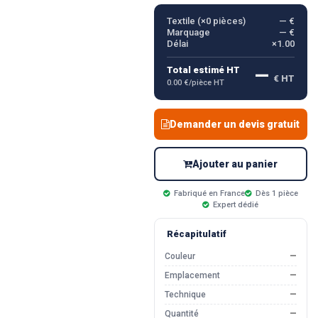
Textile (×
0
pièces)
— €
Marquage
— €
Délai
×1.00
—
Total estimé HT
€ HT
0.00 €/pièce HT
Demander un devis gratuit
Ajouter au panier
Fabriqué en France
Dès 1 pièce
Expert dédié
Récapitulatif
Couleur
—
Emplacement
—
Technique
—
Quantité
—