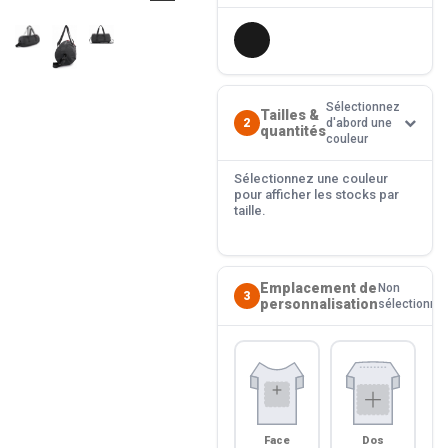
Sélectionnez
Tailles &
2
d'abord une
quantités
couleur
Sélectionnez une couleur
pour afficher les stocks par
taille.
Emplacement de
Non
3
personnalisation
sélectionné
Face
Dos