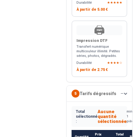
Durabilité
★★★★★
À partir de
5.00 €
🖨️
Impression DTF
Transfert numérique
multicouleur illimité. Petites
séries, photos, dégradés.
Durabilité
★★★★☆
À partir de
2.75 €
Tarifs dégressifs
5
—
Aucune
Total
min.
quantité
sélectionné
1
sélectionnée
:
pièce
Prix
Total
Quantité
Rem