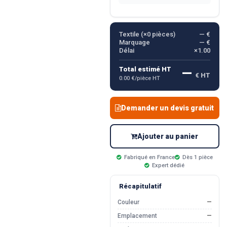
Textile (×
0
pièces)
— €
Marquage
— €
Délai
×1.00
—
Total estimé HT
€ HT
0.00 €/pièce HT
Demander un devis gratuit
Ajouter au panier
Fabriqué en France
Dès 1 pièce
Expert dédié
Récapitulatif
Couleur
—
Emplacement
—