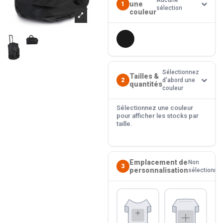
Aucune
une
1
sélection
couleur
Sélectionnez
Tailles &
2
d'abord une
quantités
couleur
Sélectionnez une couleur
pour afficher les stocks par
taille.
Emplacement de
Non
3
personnalisation
sélectionné