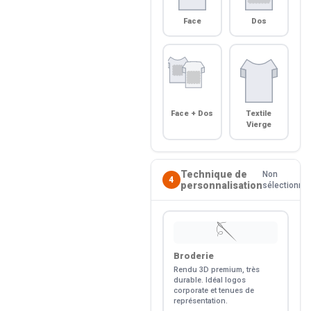
Face
Dos
Face + Dos
Textile
Vierge
Technique de
Non
4
personnalisation
sélectionné
🪡
Broderie
Rendu 3D premium, très
durable. Idéal logos
corporate et tenues de
représentation.