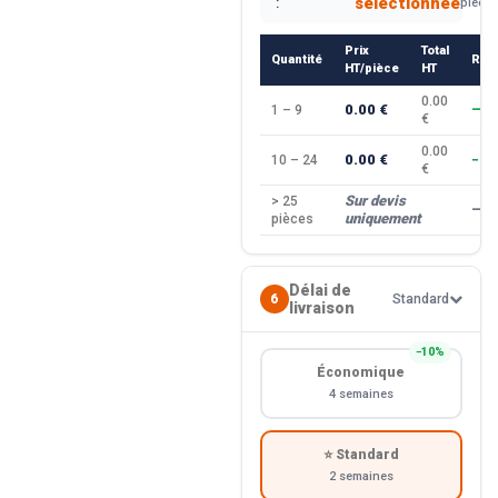
sélectionnée
:
pièce
Prix
Total
Quantité
Rem
HT/pièce
HT
0.00
0.00 €
1 – 9
—
€
0.00
0.00 €
10 – 24
−10
€
Sur devis
> 25
—
uniquement
pièces
Délai de
6
Standard
livraison
−10%
Économique
4 semaines
⭐ Standard
2 semaines