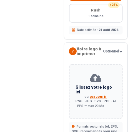
+25%
Rush
1 semaine
Date estimée :
21 août 2026
Votre logo à
7
Optionnel
imprimer
Glissez votre logo
ici
ou
parcourir
PNG · JPG · SVG · PDF · AI
· EPS — max 20 Mo
Formats vectoriels (AI, EPS,
SVG) recommandés pour une