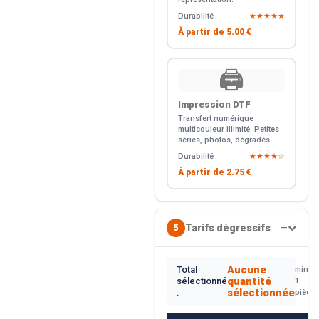
Durabilité
★★★★★
À partir de
5.00 €
🖨️
Impression DTF
Transfert numérique
multicouleur illimité. Petites
séries, photos, dégradés.
Durabilité
★★★★☆
À partir de
2.75 €
Tarifs dégressifs
5
—
Aucune
Total
min.
quantité
sélectionné
1
sélectionnée
:
pièce