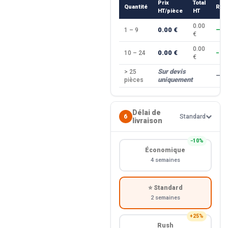
Prix
Total
Quantité
Rem
HT/pièce
HT
0.00
0.00 €
1 – 9
—
€
0.00
0.00 €
10 – 24
−10
€
Sur devis
> 25
—
uniquement
pièces
Délai de
6
Standard
livraison
−10%
Économique
4 semaines
⭐ Standard
2 semaines
+25%
Rush