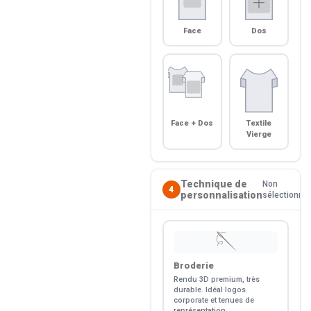
Face
Dos
Face + Dos
Textile
Vierge
Technique de
Non
4
personnalisation
sélectionné
🪡
Broderie
Rendu 3D premium, très
durable. Idéal logos
corporate et tenues de
représentation.