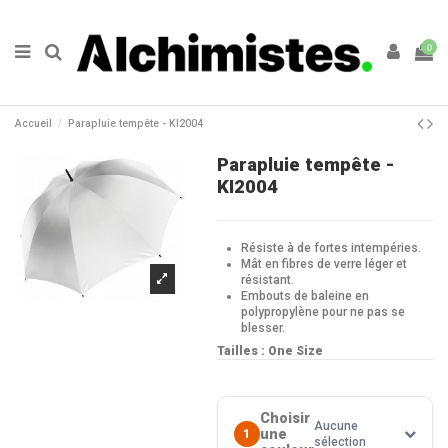
0
Accueil
Parapluie tempête - KI2004
Parapluie tempête -
KI2004
Résiste à de fortes intempéries.
Mât en fibres de verre léger et
résistant.
Embouts de baleine en
polypropylène pour ne pas se
blesser.
Tailles : One Size
Choisir
Aucune
une
1
sélection