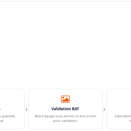
›
›
n
Validation BAT
s quantité,
Notre équipe vous envoie un bon à tirer
Fabricatio
ue.
pour validation.
t