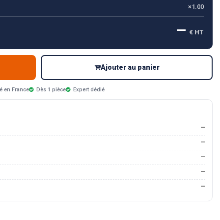
×1.00
—
€ HT
Ajouter au panier
é en France
Dès 1 pièce
Expert dédié
—
—
—
—
—