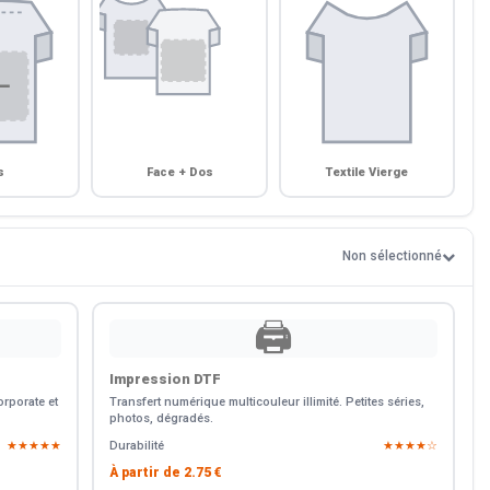
s
Face + Dos
Textile Vierge
Non sélectionné
🖨️
Impression DTF
rporate et
Transfert numérique multicouleur illimité. Petites séries,
photos, dégradés.
★★★★★
Durabilité
★★★★☆
À partir de
2.75 €