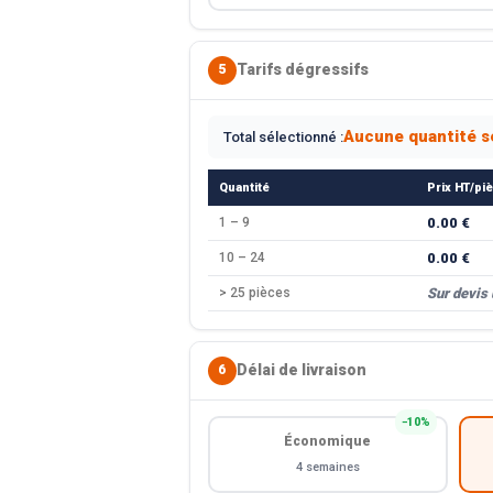
Tarifs dégressifs
5
Aucune quantité s
Total sélectionné :
Quantité
Prix HT/pi
1 – 9
0.00 €
10 – 24
0.00 €
> 25 pièces
Sur devis
Délai de livraison
6
−10%
Économique
4 semaines