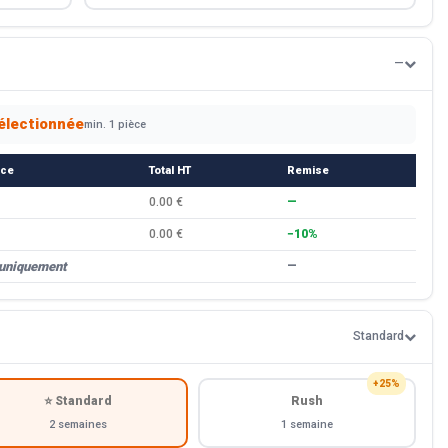
—
électionnée
min. 1 pièce
èce
Total HT
Remise
0.00 €
—
0.00 €
−10%
 uniquement
—
Standard
+25%
⭐ Standard
Rush
2 semaines
1 semaine