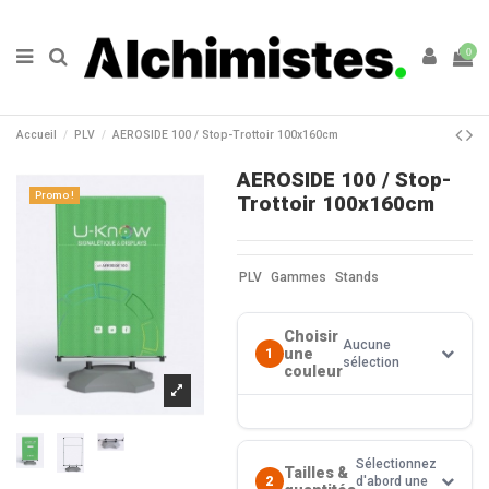
0
Accueil
PLV
AEROSIDE 100 / Stop-Trottoir 100x160cm
AEROSIDE 100 / Stop-
Promo !
Trottoir 100x160cm
PLV
Gammes
Stands
Choisir
Aucune
une
1
sélection
couleur
Sélectionnez
Tailles &
2
d'abord une