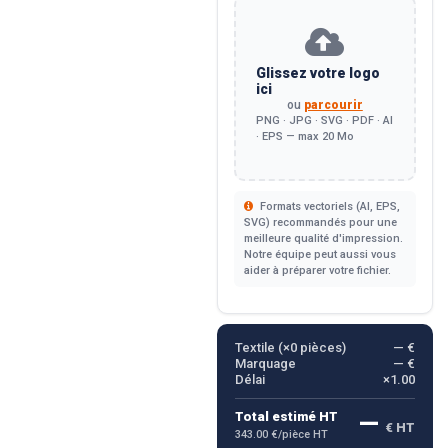
Glissez votre logo
ici
ou
parcourir
PNG · JPG · SVG · PDF · AI
· EPS — max 20 Mo
Formats vectoriels (AI, EPS,
SVG) recommandés pour une
meilleure qualité d'impression.
Notre équipe peut aussi vous
aider à préparer votre fichier.
Textile (×
0
pièces)
— €
Marquage
— €
Délai
×1.00
—
Total estimé HT
€ HT
343.00 €/pièce HT