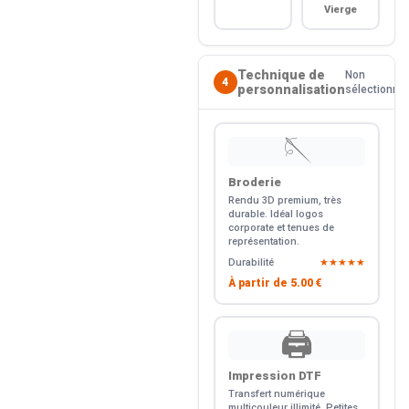
Vierge
Technique de
Non
4
personnalisation
sélectionné
🪡
Broderie
Rendu 3D premium, très
durable. Idéal logos
corporate et tenues de
représentation.
Durabilité
★★★★★
À partir de
5.00 €
🖨️
Impression DTF
Transfert numérique
multicouleur illimité. Petites