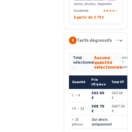
séries, photos, dégradés.
Durabilité
★★★★☆
À partir de
2.75 €
Tarifs dégressifs
5
—
Aucune
Total
min.
quantité
sélectionné
1
sélectionnée
:
pièce
Prix
Quantité
Total HT
HT/pièce
343.00
343.00
1 – 9
€
€
308.70
3087.00
10 – 24
€
€
Sur devis
> 25
uniquement
pièces