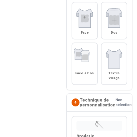
Face
Dos
Face + Dos
Textile
Vierge
Technique de
Non
4
personnalisation
sélectionné
🪡
Broderie