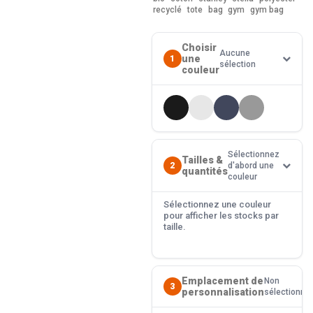
recyclé
tote
bag
gym
gym bag
Choisir
Aucune
une
1
sélection
couleur
Sélectionnez
Tailles &
2
d'abord une
quantités
couleur
Sélectionnez une couleur
pour afficher les stocks par
taille.
Emplacement de
Non
3
personnalisation
sélectionné