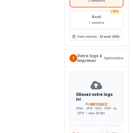
2 semaines
+25%
Rush
1 semaine
Date estimée :
23 août 2026
Votre logo à
7
Optionnel
imprimer
Glissez votre logo
ici
ou
parcourir
PNG · JPG · SVG · PDF · AI
· EPS — max 20 Mo