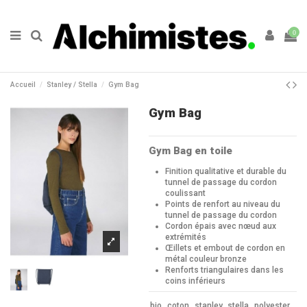
0
Accueil
Stanley / Stella
Gym Bag
Gym Bag
Gym Bag en toile
Finition qualitative et durable du
tunnel de passage du cordon
coulissant
Points de renfort au niveau du
tunnel de passage du cordon
Cordon épais avec nœud aux
extrémités
Œillets et embout de cordon en
métal couleur bronze
Renforts triangulaires dans les
coins inférieurs
bio
coton
stanley
stella
polyester