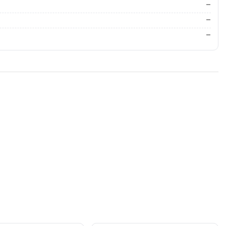
—
—
—