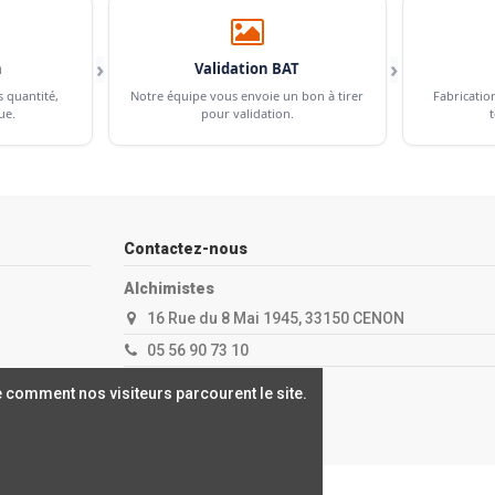
›
›
n
Validation BAT
s quantité,
Notre équipe vous envoie un bon à tirer
Fabricatio
ue.
pour validation.
t
Contactez-nous
Alchimistes
16 Rue du 8 Mai 1945, 33150 CENON
05 56 90 73 10
contact@alchimistes.fr
 comment nos visiteurs parcourent le site.