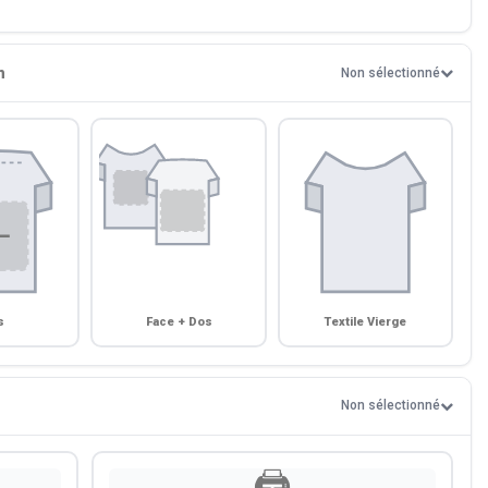
n
Non sélectionné
s
Face + Dos
Textile Vierge
Non sélectionné
🖨️