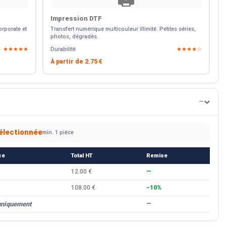
Impression DTF
rporate et
Transfert numérique multicouleur illimité. Petites séries,
photos, dégradés.
★★★★★
Durabilité
★★★★☆
À partir de
2.75 €
—
électionnée
min. 1 pièce
ce
Total HT
Remise
12.00 €
—
108.00 €
−10%
uniquement
—