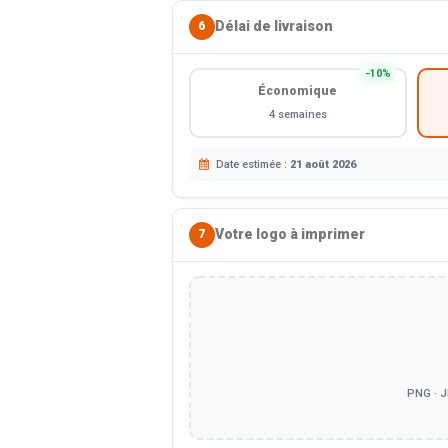
Délai de livraison
6
−10%
Économique
4 semaines
Date estimée :
21 août 2026
Votre logo à imprimer
7
PNG · J