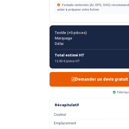
Formats vectoriels (AI, EPS, SVG) recommandé
aider à préparer votre fichier.
Textile (×
0
pièces)
Marquage
Délai
Total estimé HT
12.00 €/pièce HT
Demander un devis gratuit
Fabriqu
Récapitulatif
Couleur
Emplacement