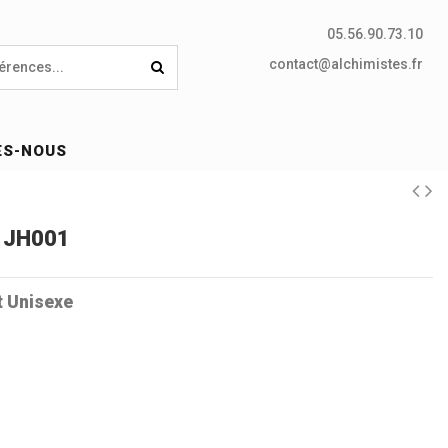
05.56.90.73.10
contact@alchimistes.fr
ES-NOUS
e JH001
t Unisexe