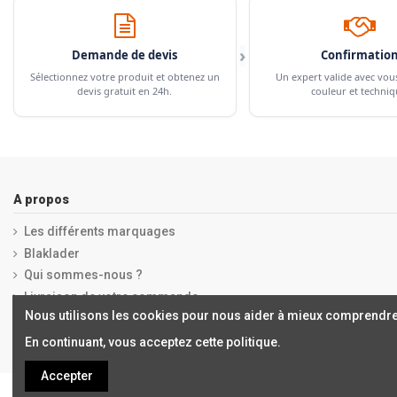
›
Demande de devis
Confirmatio
Sélectionnez votre produit et obtenez un
Un expert valide avec vou
devis gratuit en 24h.
couleur et techniq
A propos
Les différents marquages
Blaklader
Qui sommes-nous ?
Livraison de votre commande
Nous utilisons les cookies pour nous aider à mieux comprendre
Mentions légales
En continuant, vous acceptez cette politique.
Accepter
Copyrights © 2019 ALCHIMISTES BORDEAUX