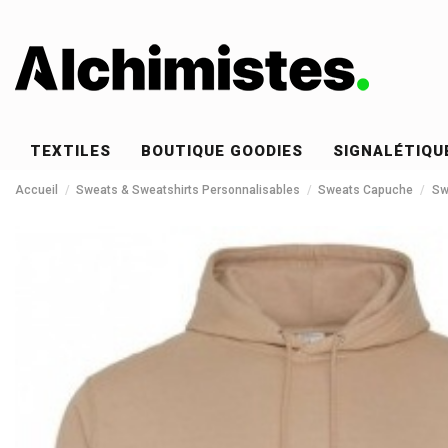
TEXTILES
BOUTIQUE GOODIES
SIGNALÉTIQU
Accueil
Sweats & Sweatshirts Personnalisables
Sweats Capuche
Sw