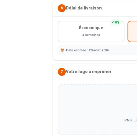
Délai de livraison
6
−10%
Économique
4 semaines
Date estimée :
20 août 2026
Votre logo à imprimer
7
PNG · J