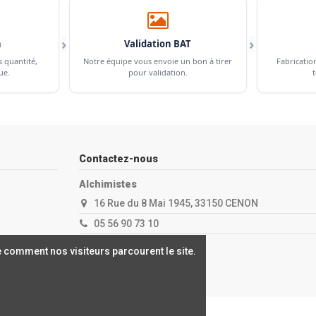
›
›
n
Validation BAT
s quantité,
Notre équipe vous envoie un bon à tirer
Fabricatio
ue.
pour validation.
t
Contactez-nous
Alchimistes
16 Rue du 8 Mai 1945, 33150 CENON
05 56 90 73 10
contact@alchimistes.fr
 comment nos visiteurs parcourent le site.