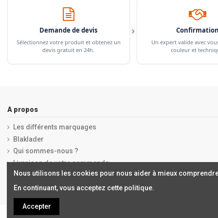
›
Demande de devis
Confirmatio
Sélectionnez votre produit et obtenez un
Un expert valide avec vou
devis gratuit en 24h.
couleur et techniq
A propos
Les différents marquages
Blaklader
Qui sommes-nous ?
Livraison de votre commande
Nous utilisons les cookies pour nous aider à mieux comprendre
Mentions légales
En continuant, vous acceptez cette politique.
Accepter
Copyrights © 2019 ALCHIMISTES BORDEAUX