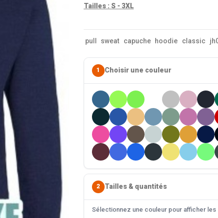
Tailles : S - 3XL
pull
sweat
capuche
hoodie
classic
jh
Choisir une couleur
1
Tailles & quantités
2
Sélectionnez une couleur pour afficher les s