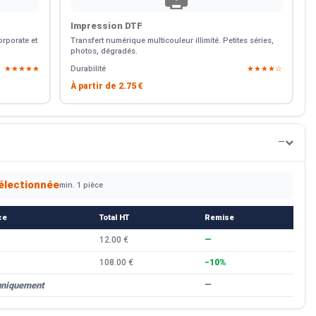
Impression DTF
rporate et
Transfert numérique multicouleur illimité. Petites séries,
photos, dégradés.
★★★★★
Durabilité
★★★★☆
À partir de
2.75 €
—
électionnée
min. 1 pièce
ce
Total HT
Remise
12.00 €
—
108.00 €
−10%
uniquement
—