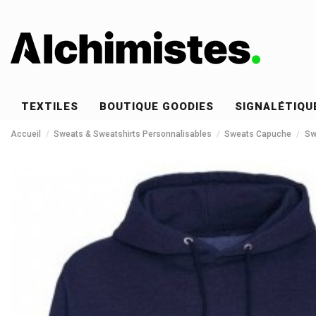
TEXTILES
BOUTIQUE GOODIES
SIGNALÉTIQU
Accueil
Sweats & Sweatshirts Personnalisables
Sweats Capuche
Sw