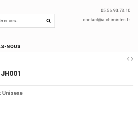
05.56.90.73.10
contact@alchimistes.fr
ES-NOUS
e JH001
t Unisexe