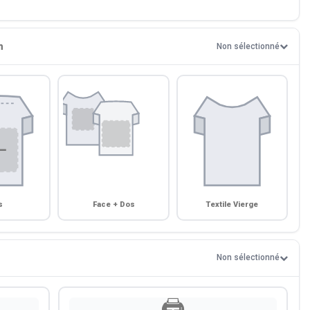
n
Non sélectionné
s
Face + Dos
Textile Vierge
Non sélectionné
🖨️