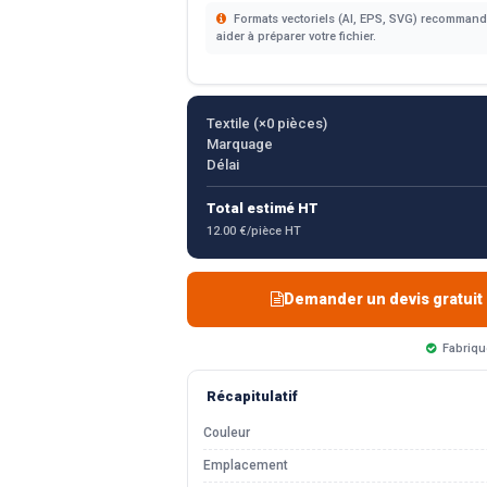
Formats vectoriels (AI, EPS, SVG) recommandé
aider à préparer votre fichier.
Textile (×
0
pièces)
Marquage
Délai
Total estimé HT
12.00 €/pièce HT
Demander un devis gratuit
Fabriqu
Récapitulatif
Couleur
Emplacement