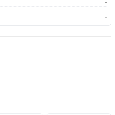
—
—
—