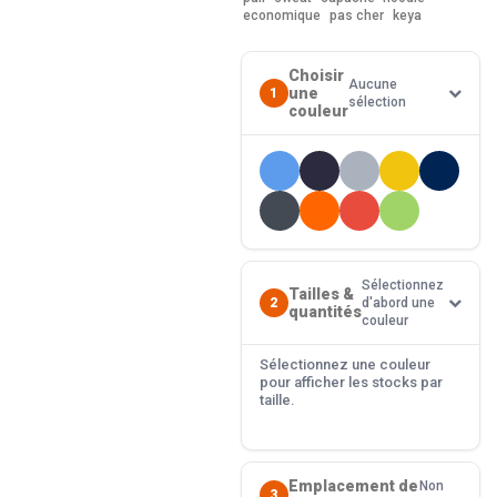
economique
pas cher
keya
Choisir
Aucune
une
1
sélection
couleur
Sélectionnez
Tailles &
2
d'abord une
quantités
couleur
Sélectionnez une couleur
pour afficher les stocks par
taille.
Emplacement de
Non
3