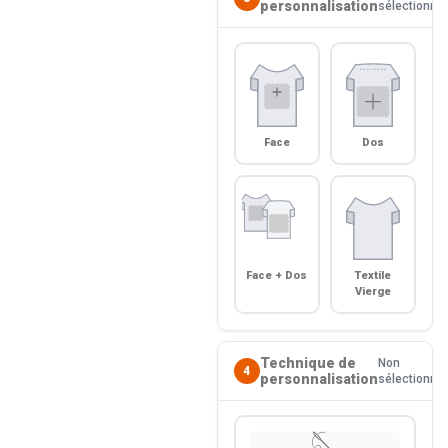
personnalisation
sélectionné
Face
Dos
Face + Dos
Textile
Vierge
Technique de
Non
4
personnalisation
sélectionné
🪡