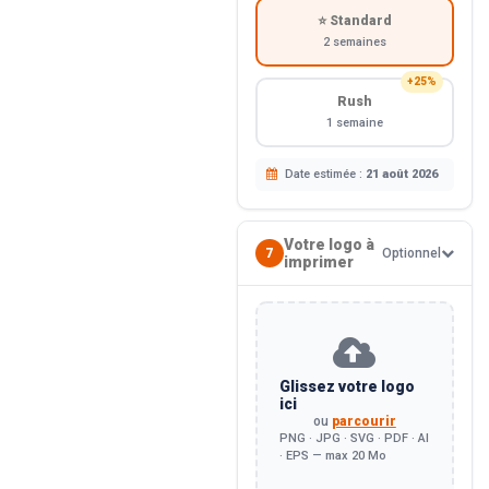
⭐ Standard
2 semaines
+25%
Rush
1 semaine
Date estimée :
21 août 2026
Votre logo à
7
Optionnel
imprimer
Glissez votre logo
ici
ou
parcourir
PNG · JPG · SVG · PDF · AI
· EPS — max 20 Mo