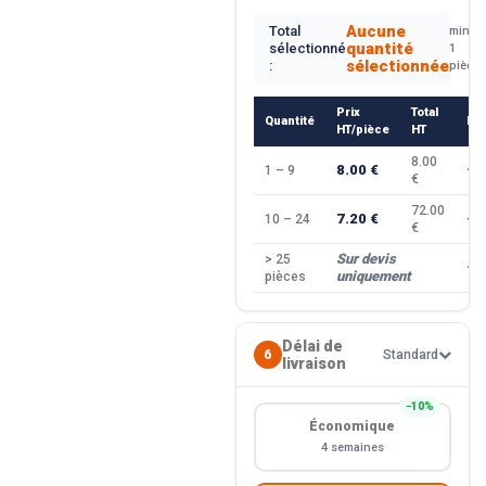
Aucune
Total
min.
quantité
sélectionné
1
sélectionnée
:
pièce
Prix
Total
Quantité
Re
HT/pièce
HT
8.00
8.00 €
1 – 9
—
€
72.00
7.20 €
10 – 24
−1
€
Sur devis
> 25
—
uniquement
pièces
Délai de
6
Standard
livraison
−10%
Économique
4 semaines