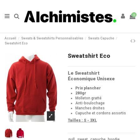
0
Accueil
Sweats & Sweatshirts Personnalisables
Sweats Capuche
Sweatshirt Eco
Sweatshirt Eco
Le Sweatshirt
Économique Unisexe
Prix plancher
280gr
Molleton gratté
Anti-boulochage
Manches droites
Capuche et cordons assortis
Tailles : S - 3XL
pull
sweat
capuche
hoodie