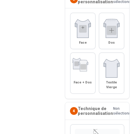
personnalisation
sélectionné
Face
Dos
Face + Dos
Textile
Vierge
Technique de
Non
4
personnalisation
sélectionné
🪡