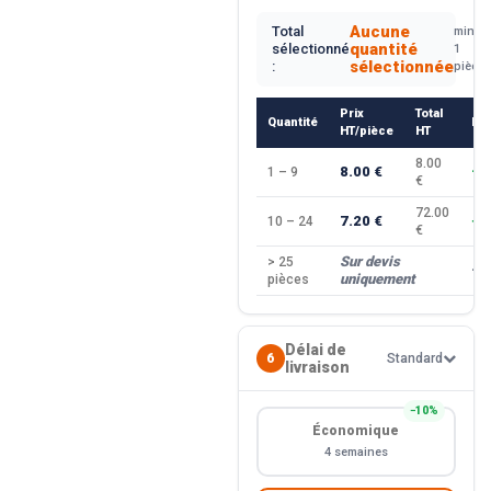
Aucune
Total
min.
quantité
sélectionné
1
sélectionnée
:
pièce
Prix
Total
Quantité
Re
HT/pièce
HT
8.00
8.00 €
1 – 9
—
€
72.00
7.20 €
10 – 24
−1
€
Sur devis
> 25
—
uniquement
pièces
Délai de
6
Standard
livraison
−10%
Économique
4 semaines