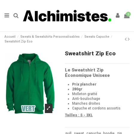
0
Accueil
Sweats & Sweatshirts Personnalisables
Sweats Capuche
Sweatshirt Zip Eco
Sweatshirt Zip Eco
Le Sweatshirt Zip
Économique Unisexe
Prix plancher
280gr
Molleton gratté
Anti-boulochage
Manches droites
Capuche et cordons assortis
Tailles : S - 3XL
pull
sweat
capuche
hoodie
zip