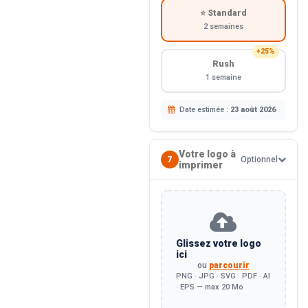
⭐ Standard
2 semaines
+25%
Rush
1 semaine
Date estimée :
23 août 2026
Votre logo à
7
Optionnel
imprimer
Glissez votre logo
ici
ou
parcourir
PNG · JPG · SVG · PDF · AI
· EPS — max 20 Mo