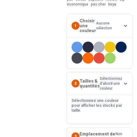
economique
pas cher
keya
Choisir
Aucune
une
1
sélection
couleur
Sélectionnez
Tailles &
2
d'abord une
quantités
couleur
Sélectionnez une couleur
pour afficher les stocks par
taille.
Emplacement de
Non
3